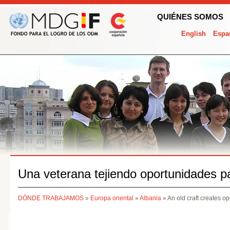
QUIÉNES SOMOS
English
Espa
Una veterana tejiendo oportunidades p
DÓNDE TRABAJAMOS
»
Europa oriental
»
Albania
» An old craft creates op